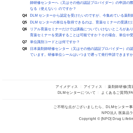
師研修センターへ（又はその他の認証プロバイダー）の申請の
なる（使えない）のですか？
Q4
DLM センターから認定を受けたいのですが、今集めている薬
Q5
DLM センターの単位を取得できるのは、育薬セミナーの受講だ
Q6
リアル育薬セミナーだけでは講義についていけないところがあり
育薬セミナーを受講することは可能ですか？その場合、単位や
Q7
単位識別コードとは何ですか？
Q8
日本薬剤師研修センター（又はその他の認証プロバイダー）の認定
ています。研修単位シールはいつまで遡って発行申請できます
アイメディス
アイフィス
薬剤師研修(育
DLMセンターについて
よくあるご質問(FA
ご不明な点がございましたら、DLMセンター
NPO法人 医薬
Copyright © [NPO] Drug Lifet