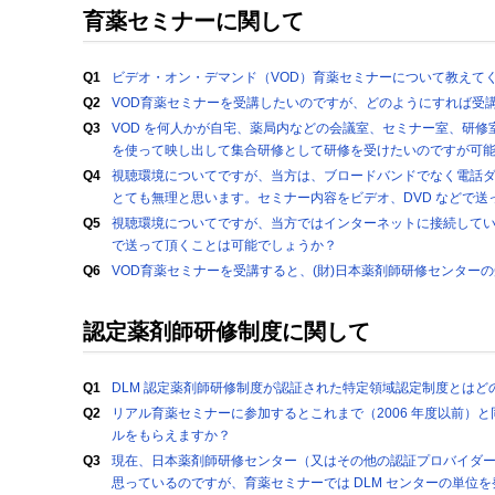
育薬セミナーに関して
Q1
ビデオ・オン・デマンド（VOD）育薬セミナーについて教えて
Q2
VOD育薬セミナーを受講したいのですが、どのようにすれば受
Q3
VOD を何人かが自宅、薬局内などの会議室、セミナー室、研
を使って映し出して集合研修として研修を受けたいのですが可
Q4
視聴環境についてですが、当方は、ブロードバンドでなく電話ダイ
とても無理と思います。セミナー内容をビデオ、DVD などで
Q5
視聴環境についてですが、当方ではインターネットに接続していま
で送って頂くことは可能でしょうか？
Q6
VOD育薬セミナーを受講すると、(財)日本薬剤師研修センター
認定薬剤師研修制度に関して
Q1
DLM 認定薬剤師研修制度が認証された特定領域認定制度とはど
Q2
リアル育薬セミナーに参加するとこれまで（2006 年度以前）
ルをもらえますか？
Q3
現在、日本薬剤師研修センター（又はその他の認証プロバイダ
思っているのですが、育薬セミナーでは DLM センターの単位