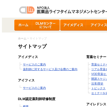
ホーム
DLMセンターについ
アイメディス
アイフィス
て
ホーム
> サイトマップ
サイトマップ
アイメディス
育薬セミナー
サービスのご案内
育薬セミナ
薬剤師に対するサービス及び会費のご案内
リアル育薬
VOD育薬
開講スケジ
アイフィス
沿革/歴史
サービスのご案内
トピックス
セミナーを
DLM認定薬剤師研修制度
アイレドシス
概要