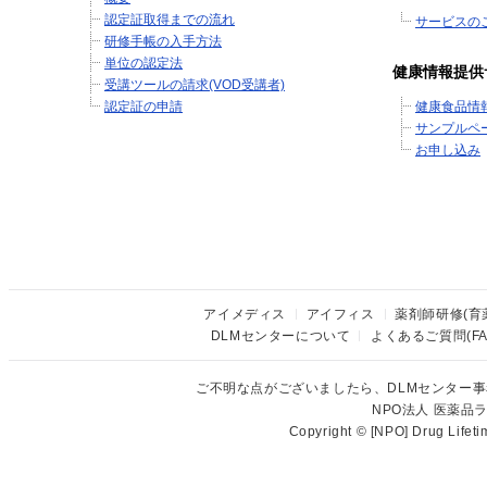
認定証取得までの流れ
サービスの
研修手帳の入手方法
単位の認定法
健康情報提供
受講ツールの請求(VOD受講者)
認定証の申請
健康食品情
サンプルペ
お申し込み
アイメディス
アイフィス
薬剤師研修(育
DLMセンターについて
よくあるご質問(FA
ご不明な点がございましたら、DLMセンター
NPO法人 医薬
Copyright © [NPO] Drug Lifet