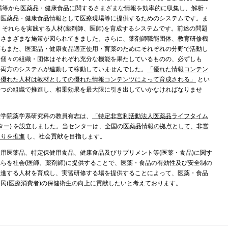
場等から医薬品・健康食品に関するさまざまな情報を効率的に収集し、解析・
な医薬品・健康食品情報として医療現場等に提供するためのシステムです。ま
それらを実践する人材(薬剤師、医師)を育成するシステムです。前述の問題
もさまざまな施策が図られてきました。さらに、薬剤師職能団体、教育研修機
等もまた、医薬品・健康食品適正使用・育薬のためにそれぞれの分野で活動し
ら個々の組織・団体はそれぞれ充分な機能を果たしているものの、必ずしも
の両方のシステムが連動して稼動していませんでした。
「優れた情報コンテン
、優れた人材は教材としての優れた情報コンテンツによって育成される」
とい
一つの組織で推進し、相乗効果を最大限に引き出していかなければなりませ
大学院薬学系研究科の教員有志は、
「特定非営利活動法人医薬品ライフタイム
ター)
を設立しました。当センターは、
全国の医薬品情報の拠点として、非営
くりを推進
し、社会貢献を目指します。
用医薬品、特定保健用食品、健康食品及びサプリメント等(医薬・食品)に関す
らを社会(医師、薬剤師)に提供することで、医薬・食品の有効性及び安全制の
推進する人材を育成し、実習研修する場を提供することによって、医薬・食品
民(医療消費者)の保健衛生の向上に貢献したいと考えております。