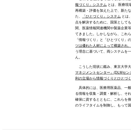
報づくり」システム
とは、医療現
再構築・評価を加えた上で、新た
た、
「ひとづくり」システム
とは、
点を解決するために、国策として
関、医薬情報関連機関や製薬企業
てきました。しかしながら、これ
「情報づくり」と「ひとづくり」
ツは優れた人材によって構築され
う理念に基づいて、両システムを
ん。
こうした現状に鑑み、東京大学
マネジメントセンター」(DLMセン
利の立場から情報づくりとひとづ
具体的には、医療用医薬品、一般
る情報を収集・調査・解析し、それ
確保に資するとともに、これらを
のライフタイムを制御し、もって国