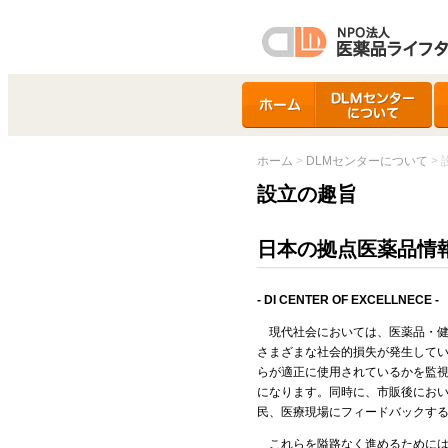
ホーム
DLMセンターについ
ア
て
ホーム
>
DLMセンターについて
>
設立の趣旨
日本の拠点医薬品情
- DI CENTER OF EXCELLNECE -
現代社会においては、医薬品・
さまざまな社会的損失が発生して
らが適正に使用されているかを監
になります。同時に、市販後にお
民、医療現場にフィードバックす
これらを隘路なく進めるために