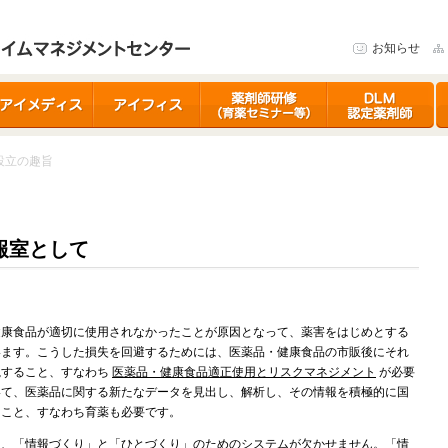
お知らせ
イメディス
アイフィス
育薬セミナー
DLM認定薬剤師研
ア
修制度
 設立の趣旨
報室として
健康食品が適切に使用されなかったことが原因となって、薬害をはじめとする
います。こうした損失を回避するためには、医薬品・健康食品の市販後にそれ
視すること、すなわち
医薬品・健康食品適正使用とリスクマネジメント
が必要
いて、医薬品に関する新たなデータを見出し、解析し、その情報を積極的に国
ること、すなわち育薬も必要です。
は、「情報づくり」と「ひとづくり」のためのシステムが欠かせません。
「情