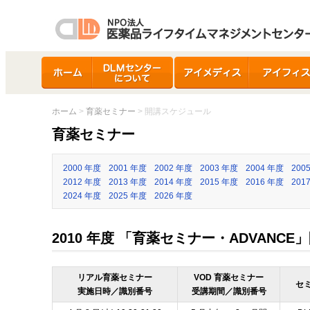
ホーム
DLMセンターについ
アイメディス
アイフィス
て
ホーム
>
育薬セミナー
> 開講スケジュール
育薬セミナー
2000 年度
2001 年度
2002 年度
2003 年度
2004 年度
200
2012 年度
2013 年度
2014 年度
2015 年度
2016 年度
201
2024 年度
2025 年度
2026 年度
2010 年度 「育薬セミナー・ADVANC
リアル育薬セミナー
VOD 育薬セミナー
セ
実施日時／識別番号
受講期間／識別番号