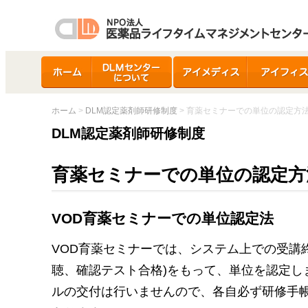
ホーム
DLMセンターについ
アイメディス
アイフィス
て
ホーム
>
DLM認定薬剤師研修制度
> 育薬セミナーでの単位の認定方
DLM認定薬剤師研修制度
育薬セミナーでの単位の認定方
VOD育薬セミナーでの単位認定法
VOD育薬セミナーでは、システム上での受講
聴、確認テスト合格)をもって、単位を認定し
ルの交付は行いませんので、各自必ず研修手